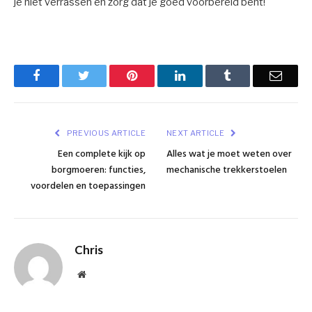
je niet verrassen en zorg dat je goed voorbereid bent!
Facebook
Twitter
Pinterest
LinkedIn
Tumblr
Email
PREVIOUS ARTICLE
NEXT ARTICLE
Een complete kijk op
Alles wat je moet weten over
borgmoeren: functies,
mechanische trekkerstoelen
voordelen en toepassingen
Chris
Website