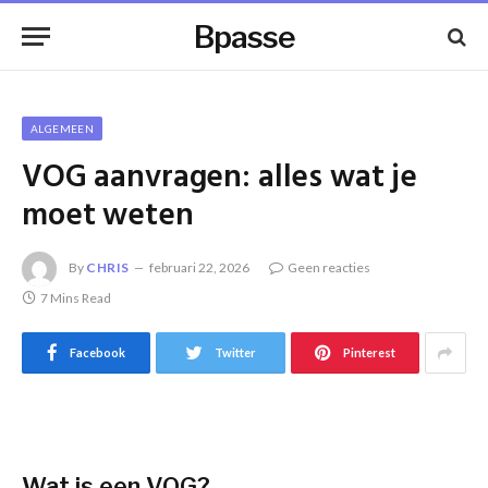
Bpasse
ALGEMEEN
VOG aanvragen: alles wat je
moet weten
By
CHRIS
februari 22, 2026
Geen reacties
7 Mins Read
Facebook
Twitter
Pinterest
Wat is een VOG?