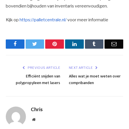
bovendien bijhouden van inventaris vereenvoudigen.
Kijk op
https://palletcentrale.nl/
voor meer informatie
Facebook
Twitter
Pinterest
LinkedIn
Tumblr
Email
PREVIOUS ARTICLE
NEXT ARTICLE
Efficiënt snijden van
Alles wat je moet weten over
polypropyleen met lasers
compribanden
Chris
Website