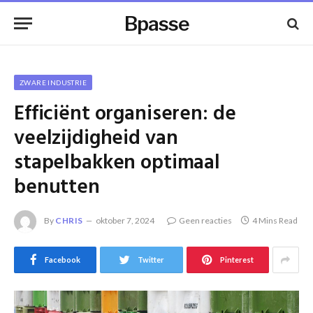
Bpasse
ZWARE INDUSTRIE
Efficiënt organiseren: de
veelzijdigheid van
stapelbakken optimaal
benutten
By
CHRIS
oktober 7, 2024
Geen reacties
4 Mins Read
Facebook
Twitter
Pinterest